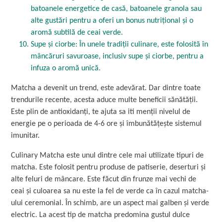
batoanele energetice de casă, batoanele granola sau
alte gustări pentru a oferi un bonus nutrițional și o
aromă subtilă de ceai verde.
Supe și ciorbe: În unele tradiții culinare, este folosită în
mâncăruri savuroase, inclusiv supe și ciorbe, pentru a
infuza o aromă unică.
Matcha a devenit un trend, este adevărat. Dar dintre toate
trendurile recente, acesta aduce multe beneficii sănătății.
Este plin de antioxidanți, te ajuta sa iti menții nivelul de
energie pe o perioada de 4-6 ore și îmbunătățește sistemul
imunitar.
Culinary Matcha este unul dintre cele mai utilizate tipuri de
matcha. Este folosit pentru produse de patiserie, deserturi și
alte feluri de mâncare. Este făcut din frunze mai vechi de
ceai și culoarea sa nu este la fel de verde ca în cazul matcha-
ului ceremonial. În schimb, are un aspect mai galben și verde
electric. La acest tip de matcha predomina gustul dulce