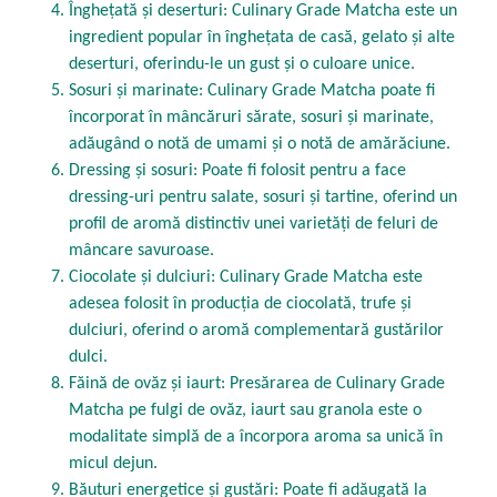
Înghețată și deserturi: Culinary Grade Matcha este un
ingredient popular în înghețata de casă, gelato și alte
deserturi, oferindu-le un gust și o culoare unice.
Sosuri și marinate: Culinary Grade Matcha poate fi
încorporat în mâncăruri sărate, sosuri și marinate,
adăugând o notă de umami și o notă de amărăciune.
Dressing și sosuri: Poate fi folosit pentru a face
dressing-uri pentru salate, sosuri și tartine, oferind un
profil de aromă distinctiv unei varietăți de feluri de
mâncare savuroase.
Ciocolate și dulciuri: Culinary Grade Matcha este
adesea folosit în producția de ciocolată, trufe și
dulciuri, oferind o aromă complementară gustărilor
dulci.
Făină de ovăz și iaurt: Presărarea de Culinary Grade
Matcha pe fulgi de ovăz, iaurt sau granola este o
modalitate simplă de a încorpora aroma sa unică în
micul dejun.
Băuturi energetice și gustări: Poate fi adăugată la