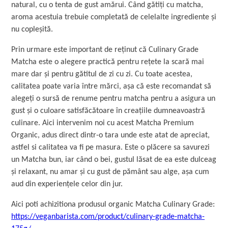
natural, cu o tenta de gust amărui. Când gătiți cu matcha,
aroma acestuia trebuie completată de celelalte ingrediente și
nu copleșită.
Prin urmare este important de reținut că Culinary Grade
Matcha este o alegere practică pentru rețete la scară mai
mare dar și pentru gătitul de zi cu zi. Cu toate acestea,
calitatea poate varia între mărci, așa că este recomandat să
alegeți o sursă de renume pentru matcha pentru a asigura un
gust și o culoare satisfăcătoare în creațiile dumneavoastră
culinare. Aici intervenim noi cu acest Matcha Premium
Organic, adus direct dintr-o tara unde este atat de apreciat,
astfel si calitatea va fi pe masura. Este o plăcere sa savurezi
un Matcha bun, iar când o bei, gustul lăsat de ea este dulceag
și relaxant, nu amar și cu gust de pământ sau alge, așa cum
aud din experiențele celor din jur.
Aici poti achizitiona produsul organic Matcha Culinary Grade:
https://veganbarista.com/product/culinary-grade-matcha-