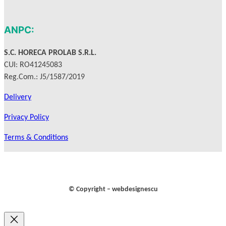
k
a
m
ANPC:
S.C. HORECA PROLAB S.R.L.
CUI: RO41245083
Reg.Com.: J5/1587/2019
Delivery
Privacy Policy
Terms & Conditions
© Copyright – webdesignescu