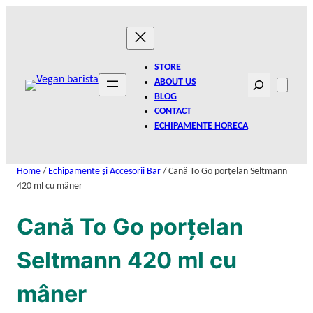
Skip
to
content
STORE
Search
ABOUT US
BLOG
CONTACT
ECHIPAMENTE HORECA
Home
/
Echipamente și Accesorii Bar
/ Cană To Go porțelan Seltmann
420 ml cu mâner
Cană To Go porțelan
Seltmann 420 ml cu
mâner