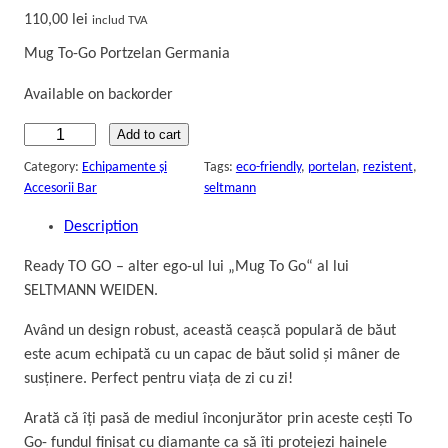
110,00
lei
includ TVA
Mug To-Go Portzelan Germania
Available on backorder
C
Add to cart
a
Category:
Echipamente și
Tags:
eco-friendly
, 
portelan
, 
rezistent
, 
n
Accesorii Bar
seltmann
ă
Description
T
o
Ready TO GO – alter ego-ul lui „Mug To Go“ al lui
G
SELTMANN WEIDEN.
o
p
Având un design robust, această ceașcă populară de băut
o
este acum echipată cu un capac de băut solid și mâner de
r
susținere. Perfect pentru viața de zi cu zi!
ț
Arată că îți pasă de mediul înconjurător prin aceste cești To
e
Go- fundul finisat cu diamante ca să îți protejezi hainele
l