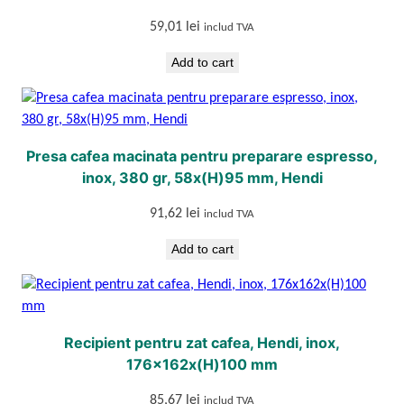
â
n
59,01
lei
includ TVA
e
Add to cart
r
q
u
a
Presa cafea macinata pentru preparare espresso,
n
inox, 380 gr, 58x(H)95 mm, Hendi
t
i
91,62
lei
includ TVA
t
y
Add to cart
Recipient pentru zat cafea, Hendi, inox,
176x162x(H)100 mm
85,67
lei
includ TVA