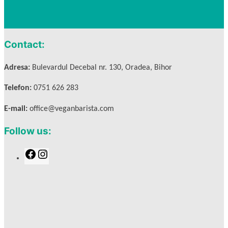
Contact:
Adresa:
Bulevardul Decebal nr. 130, Oradea, Bihor
Telefon:
0751 626 283
E-mail:
office@veganbarista.com
Follow us:
F
I
a
n
c
s
e
t
b
a
o
g
o
r