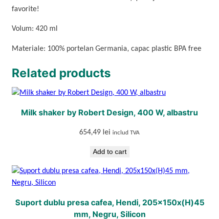
favorite!
a
n
Volum: 420 ml
S
e
Materiale: 100% portelan Germania, capac plastic BPA free
l
t
Related products
m
a
n
Milk shaker by Robert Design, 400 W, albastru
n
4
654,49
lei
includ TVA
2
Add to cart
0
m
l
c
u
Suport dublu presa cafea, Hendi, 205x150x(H)45
m
mm, Negru, Silicon