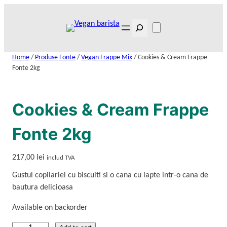
Skip
to
Search
content
Home
/
Produse Fonte
/
Vegan Frappe Mix
/ Cookies & Cream Frappe
Fonte 2kg
Cookies & Cream Frappe
Fonte 2kg
217,00
lei
includ TVA
Gustul copilariei cu biscuiti si o cana cu lapte intr-o cana de
bautura delicioasa
Available on backorder