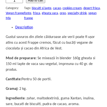
C
Add to cart
o
Category:
Tags:
biscuiti si lapte
, 
cacao
, 
cookies cream
, 
desert frisca
, 
o
Vegan Frappe
fonte
, 
frisca
, 
gheata vara
, 
oreo
, 
specialty drink
, 
vegan
k
Mix
frappe
i
Description
e
s
Gustul savuros din zilele călduroase ale verii poate fi ușor
&
atins cu acest Frappe cremos, făcut cu bucăți vegane de
C
ciocolata și cacao din Africa de Vest.
r
e
Mod de preparare:
Se mixează în blender 160g gheata si
a
150 ml lapte de vaca sau vegetal, impreuna cu 40 gr. de
m
produs.
F
Cantitate:
Pentru 50 de portii.
r
a
Gramaj
: 2 kg.
p
p
Ingrediente
: zahar, maltodextrină, guma Xantan, inulina,
e
sare, bucati de biscuiti, pudra de cacao, aroma.