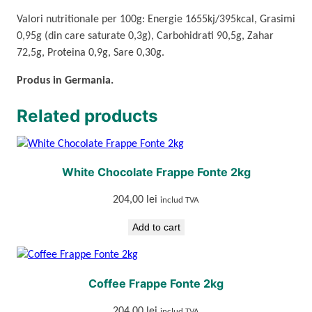
F
Valori nutritionale per 100g: Energie 1655kj/395kcal, Grasimi
o
0,95g (din care saturate 0,3g), Carbohidrati 90,5g, Zahar
n
72,5g, Proteina 0,9g, Sare 0,30g.
t
e
Produs in Germania.
2
k
Related products
g
q
u
White Chocolate Frappe Fonte 2kg
a
n
204,00
lei
includ TVA
t
i
Add to cart
t
y
Coffee Frappe Fonte 2kg
204,00
lei
includ TVA