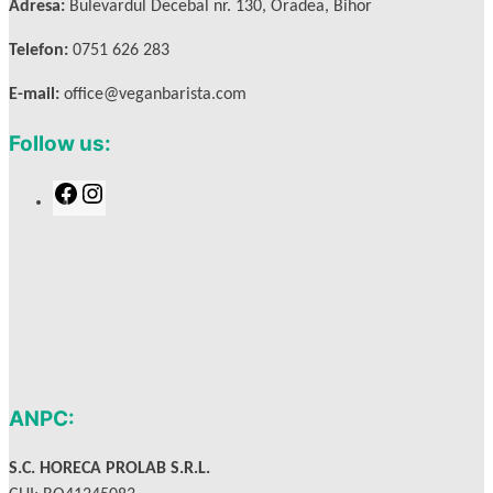
Adresa:
Bulevardul Decebal nr. 130, Oradea, Bihor
Telefon:
0751 626 283
E-mail:
office@veganbarista.com
Follow us:
F
I
a
n
c
s
e
t
b
a
o
g
o
r
k
a
m
ANPC:
S.C. HORECA PROLAB S.R.L.