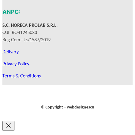
k
a
m
ANPC:
S.C. HORECA PROLAB S.R.L.
CUI: RO41245083
Reg.Com.: J5/1587/2019
Delivery
Privacy Policy
Terms & Conditions
© Copyright – webdesignescu