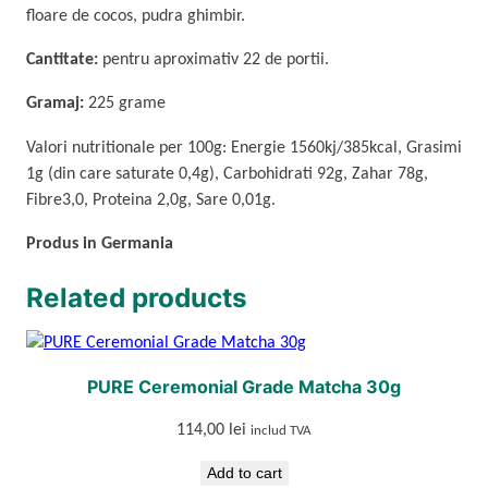
y
floare de cocos, pudra ghimbir.
Cantitate:
pentru aproximativ 22 de portii.
Gramaj:
225 grame
Valori nutritionale per 100g: Energie 1560kj/385kcal, Grasimi
1g (din care saturate 0,4g), Carbohidrati 92g, Zahar 78g,
Fibre3,0, Proteina 2,0g, Sare 0,01g.
Produs in Germania
Related products
PURE Ceremonial Grade Matcha 30g
114,00
lei
includ TVA
Add to cart