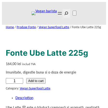
Skip
to
Search
content
Home
/
Produse Fonte
/
Vegan Superfood Latte
/ Fonte Ube Latte 225g
Fonte Ube Latte 225g
164,00
lei
includ TVA
Imunitate, digestie buna si o doza de energie
F
Add to cart
o
Category:
Vegan Superfood Latte
n
Description
t
e
Ube Latte 💜 este o băutură cremoasă și aromată, realizată