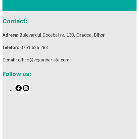
Contact:
Adresa:
Bulevardul Decebal nr. 130, Oradea, Bihor
Telefon:
0751 626 283
E-mail:
office@veganbarista.com
Follow us:
F
I
a
n
c
s
e
t
b
a
o
g
o
r