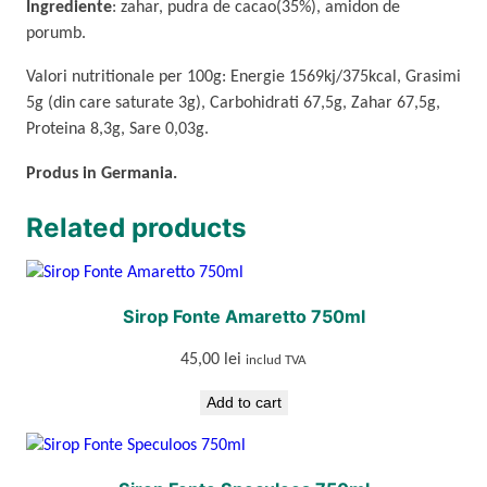
Ingrediente
: zahar, pudra de cacao(35%), amidon de
F
porumb.
o
n
Valori nutritionale per 100g: Energie 1569kj/375kcal, Grasimi
t
5g (din care saturate 3g), Carbohidrati 67,5g, Zahar 67,5g,
e
Proteina 8,3g, Sare 0,03g.
2
k
Produs in Germania.
g
q
Related products
u
a
n
Sirop Fonte Amaretto 750ml
t
i
45,00
lei
includ TVA
t
y
Add to cart