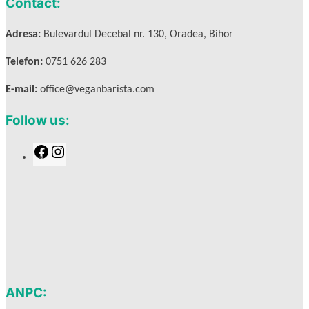
Contact:
Adresa:
Bulevardul Decebal nr. 130, Oradea, Bihor
Telefon:
0751 626 283
E-mail:
office@veganbarista.com
Follow us:
F
I
a
n
c
s
e
t
b
a
o
g
o
r
k
a
m
ANPC: