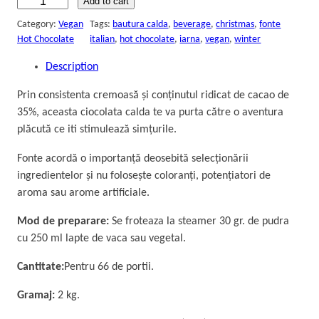
I
Add to cart
t
Category:
Vegan
Tags:
bautura calda
, 
beverage
, 
christmas
, 
fonte
a
Hot Chocolate
italian
, 
hot chocolate
, 
iarna
, 
vegan
, 
winter
l
Description
i
a
Prin consistenta cremoasă și conținutul ridicat de cacao de
n
35%, aceasta ciocolata calda te va purta către o aventura
H
plăcută ce iti stimulează simțurile.
o
t
Fonte acordă o importanță deosebită selecționării
C
ingredientelor și nu folosește coloranți, potențiatori de
h
aroma sau arome artificiale.
o
Mod de preparare:
Se froteaza la steamer 30 gr. de pudra
c
cu 250 ml lapte de vaca sau vegetal.
o
l
Cantitate:
Pentru 66 de portii.
a
t
Gramaj:
2 kg.
e