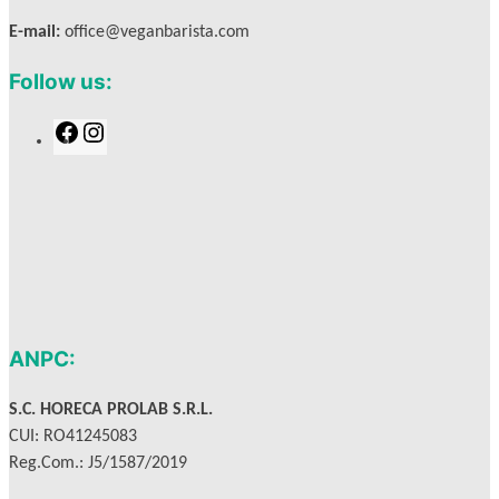
E-mail:
office@veganbarista.com
Follow us:
F
I
a
n
c
s
e
t
b
a
o
g
o
r
k
a
m
ANPC:
S.C. HORECA PROLAB S.R.L.
CUI: RO41245083
Reg.Com.: J5/1587/2019