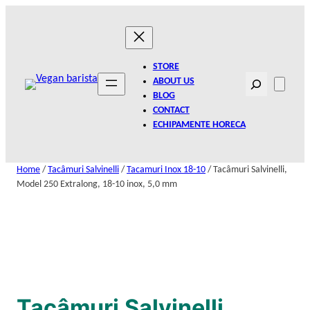
Skip
to
content
STORE
Search
ABOUT US
BLOG
CONTACT
ECHIPAMENTE HORECA
Home
/
Tacâmuri Salvinelli
/
Tacamuri Inox 18-10
/ Tacâmuri Salvinelli,
Model 250 Extralong, 18-10 inox, 5,0 mm
Tacâmuri Salvinelli,