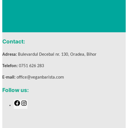
Contact:
Adresa:
Bulevardul Decebal nr. 130, Oradea, Bihor
Telefon:
0751 626 283
E-mail:
office@veganbarista.com
Follow us:
F
I
a
n
c
s
e
t