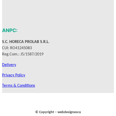
b
a
o
g
o
r
k
a
m
ANPC:
S.C. HORECA PROLAB S.R.L.
CUI: RO41245083
Reg.Com.: J5/1587/2019
Delivery
Privacy Policy
Terms & Conditions
© Copyright – webdesignescu