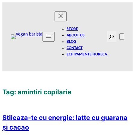
Skip
to
content
STORE
Search
ABOUT US
BLOG
CONTACT
ECHIPAMENTE HORECA
Tag:
amintiri copilarie
Stileaza-te cu energie: latte cu guarana
și cacao